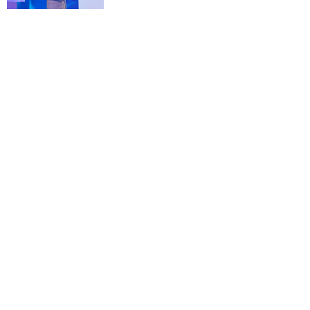
陈润生：大模型带来的机遇和挑战
上海：月饼销售渐入旺季 老字号飘
出“创新味”
宁德时代发布神行超充电池
深圳“失败者联盟”螺蛳粉店：5个广
西中年人的奋斗故事
产业“新风口”开辟就业“新天地”