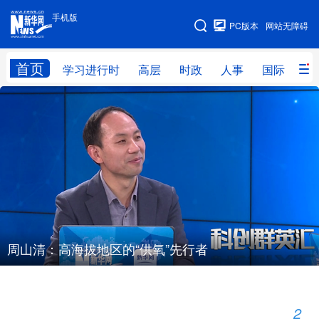
手机版
手机版
PC版本
网站无障碍
网站地图
首页
学习进行时
高层
时政
人事
国际
财
学习进行时
高层
时政
人事
国际
财经
网评
港澳
台湾
思客智库
全球连线
教育
科技
科创
量子
体育
文化
书画
健康
军事
周山清：高海拔地区的“供氧”先行者
访谈
视频
图片
政务
法律
中央文件
金融
汽车
2
5
/
食品
人居
信息化
数字经济