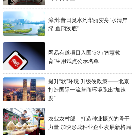
山东
河南
湖北
湖南
广东
广西
海南
重庆
漳州:昔日臭水沟华丽变身“水清岸
绿 鱼翔浅底”
四川
贵州
云南
西藏
陕西
甘肃
青海
宁夏
网易有道项目入围“5G+智慧教
新疆
内蒙古
黑龙江
育”应用试点公示名单
多语种频道
提升“软”环境 升级硬政策——北京
打造国际一流营商环境跑出“加速
English
Español
Français
عربى
度”
Русский язык
日本語
한국어
Deutsch
Português
农业农村部：打造种业振兴的骨干
力量 加快形成种业企业发展新格局