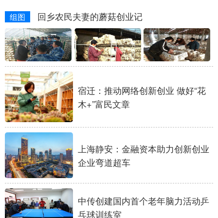
回乡农民夫妻的蘑菇创业记
组图
学术中国
乡村振兴
银龄
溯源中国
城市
旅游
能源
会展
彩票
娱乐
时尚
悦读
公益
一带一路
亚太网
上市公司
宿迁：推动网络创新创业 做好“花
文化产业
木+”富民文章
地方频道
上海静安：金融资本助力创新创业
北京
天津
河北
山西
企业弯道超车
辽宁
吉林
上海
江苏
中传创建国内首个老年脑力活动乒
浙江
安徽
福建
江西
乓球训练室